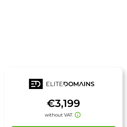
The domain
stadionberlin
is for sale
€3,199
info_outline
without VAT.