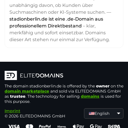
unabhängig davon, ob Kunden über
Suchmaschinen oder KI-Systeme suchen. —
stadionberlin.de ist eine .de-Domain aus
professionellem Direktbestand
– klar,
merkfähig und sofort einsetzbar. Domains
dieser Art stehen nur einmal zur Verfügung.
The domain
stadionberlin.de
is offered by the
owner
on the
domain marketplace
and sold via ELITEDOMAINS GmbH
as
trustee
. The technology for selling
domains
is used for
this purpose.
Imprint
English
© 2026 ELITEDOMAINS GmbH