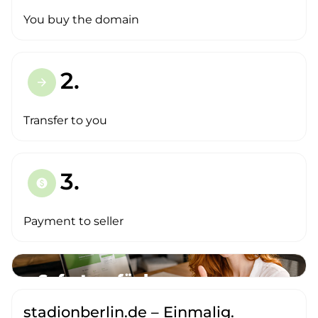
You buy the domain
2.
arrow_forward
Transfer to you
3.
paid
Payment to seller
stadionberlin.de – Einmalig.