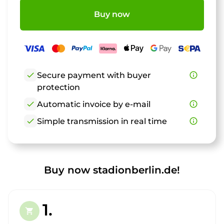
Buy now
check
Secure payment with buyer
info_outline
protection
check
Automatic invoice by e-mail
info_outline
check
Simple transmission in real time
info_outline
Buy now stadionberlin.de!
1.
shopping_cart